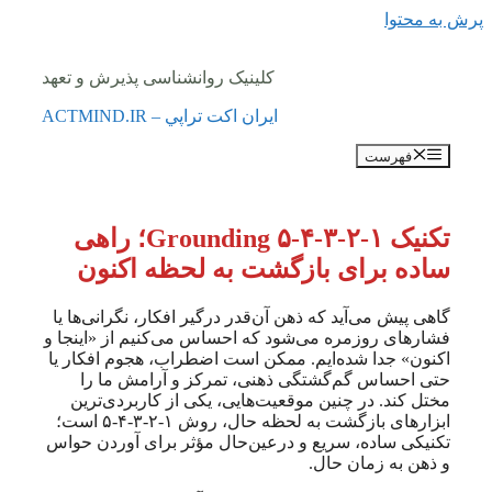
پرش به محتوا
کلینیک روانشناسی پذیرش و تعهد
ايران اكت تراپي – ACTMIND.IR
فهرست
تکنیک ۱-۲-۳-۴-۵ Grounding؛ راهی
ساده برای بازگشت به لحظه اکنون
گاهی پیش می‌آید که ذهن آن‌قدر درگیر افکار، نگرانی‌ها یا
فشارهای روزمره می‌شود که احساس می‌کنیم از «اینجا و
اکنون» جدا شده‌ایم. ممکن است اضطراب، هجوم افکار یا
حتی احساس گم‌گشتگی ذهنی، تمرکز و آرامش ما را
مختل کند. در چنین موقعیت‌هایی، یکی از کاربردی‌ترین
ابزارهای بازگشت به لحظه حال، روش ۱-۲-۳-۴-۵ است؛
تکنیکی ساده، سریع و درعین‌حال مؤثر برای آوردن حواس
و ذهن به زمان حال.