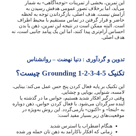
این تمرین، بخشی از تمرینات «توجه‌آگاهی» به شمار
می‌آید، اما برخلاف تصور عمومی هدفش رسیدن به
آرامش نیست. هدف اصلی، بازگرداندن توجه به لحظه
حاضر و قرار گرفتن در تماس مستقیم با محیط اطراف
است. البته ممکن است در نتیجه این تمرین، ذهن یا بدن
احساس آرام‌تری پیدا کنند، اما این یک پیامد جانبی است، نه
هدف اصلی.
تدوین و گردآوری : دنیا نهضت – روانشناس
تکنیک Grounding 1-2-3-4-5 چیست؟
این تکنیک بر پایه فعال کردن پنج حس عمل می‌کند: بینایی،
لامسه، شنوایی, بویایی و چشایی.
وقتی درگیر افکار شدید هستیم، حواس ما در گذشته یا
آینده سرگردان می‌شود. با فعال کردن حواس، ذهن دوباره
به «اینجا» و «اکنون» بازمی‌گردد. این روش به‌ویژه در
موقعیت‌های زیر بسیار مفید است:
هنگام اضطراب یا استرس شدید
زمانی که افکار ناکارامد به ذهن تان حمله ور شده