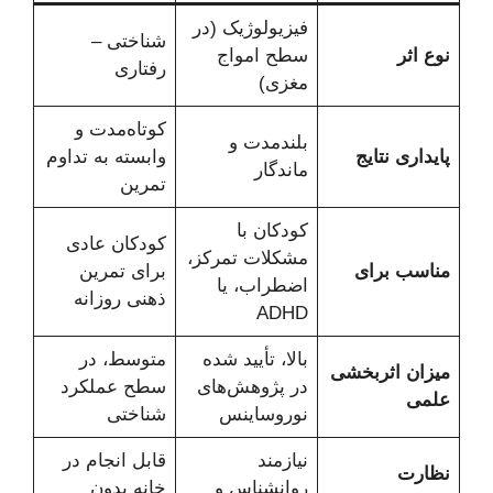
فیزیولوژیک (در
شناختی –
نوع اثر
سطح امواج
رفتاری
مغزی)
کوتاه‌مدت و
بلندمدت و
پایداری نتایج
وابسته به تداوم
ماندگار
تمرین
کودکان با
کودکان عادی
مشکلات تمرکز،
مناسب برای
برای تمرین
اضطراب، یا
ذهنی روزانه
ADHD
بالا، تأیید شده
متوسط، در
میزان اثربخشی
در پژوهش‌های
سطح عملکرد
علمی
نوروساینس
شناختی
نیازمند
قابل انجام در
نظارت
روانشناس و
خانه بدون